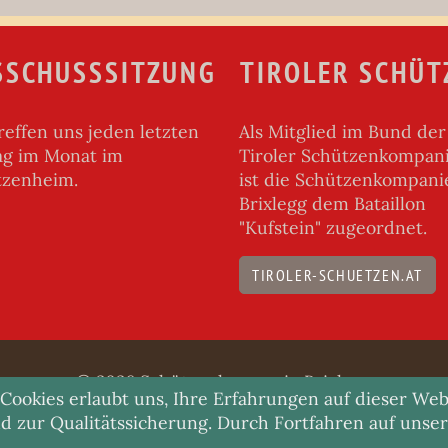
SSCHUSSSITZUNG
TIROLER SCHÜT
reffen uns jeden letzten
Als Mitglied im Bund der
ag im Monat im
Tiroler Schützenkompan
tzenheim.
ist die Schützenkompani
Brixlegg dem Bataillon
"Kufstein" zugeordnet.
TIROLER-SCHUETZEN.AT
© 2026 Schützenkompanie Brixlegg
ookies erlaubt uns, Ihre Erfahrungen auf dieser Web
IMPRESSUM
DATENSCHUTZ
d zur Qualitätssicherung. Durch Fortfahren auf unse