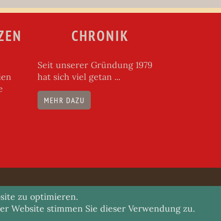
ZEN
CHRONIK
Seit unserer Gründung 1979
ien
hat sich viel getan ...
e
MEHR DAZU
site zu optimieren.
rer Website stimmen Sie dieser Verwendung zu.