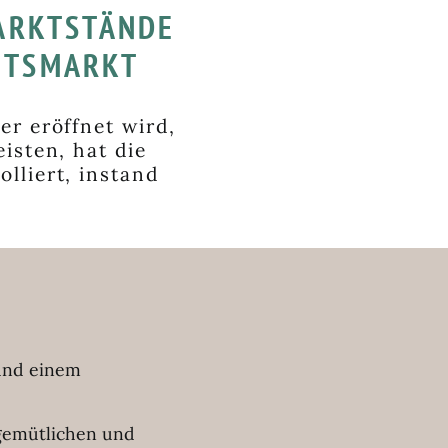
ARKTSTÄNDE
HTSMARKT
r eröffnet wird,
isten, hat die
lliert, instand
 und einem
gemütlichen und