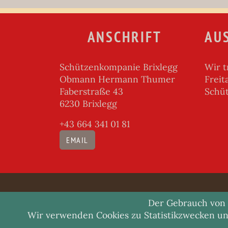
ANSCHRIFT
AU
Schützenkompanie Brixlegg
Wir t
Obmann Hermann Thumer
Freit
Faberstraße 43
Schü
6230 Brixlegg
+43 664 341 01 81
EMAIL
Der Gebrauch von C
Wir verwenden Cookies zu Statistikzwecken un