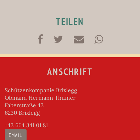
TEILEN
ANSCHRIFT
Schützenkompanie Brixlegg
Obmann Hermann Thumer
Faberstraße 43
6230 Brixlegg
+43 664 341 01 81
EMAIL