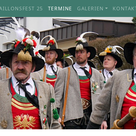
AILLONSFEST 25
TERMINE
GALERIEN
KONTAK