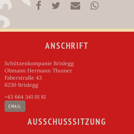
ANSCHRIFT
Schützenkompanie Brixlegg
Obmann Hermann Thumer
Faberstraße 43
6230 Brixlegg
+43 664 341 01 81
EMAIL
AUSSCHUSSSITZUNG