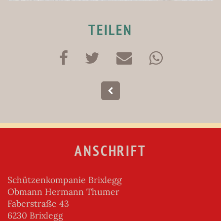
TEILEN
ANSCHRIFT
Schützenkompanie Brixlegg
Obmann Hermann Thumer
Faberstraße 43
6230 Brixlegg